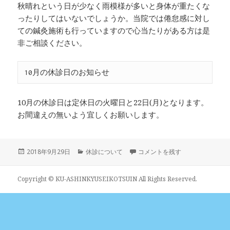
秋晴れという日が少なく雨模様が多いと身体が重たくな
ったりしてはいないでしょうか。当院では倦怠感に対し
ての鍼灸施術も行っていますので心当たりがある方は是
非ご相談ください。
10月の休診日のお知らせ
10月の休診日は定休日の火曜日と22日(月)となります。
お間違えの無いよう宜しくお願いします。
投
カ
10月の休診について に
2018年9月29日
休診について
コメントを残す
稿
テ
日:
ゴ
リ
Copyright © KU-ASHINKYUSEIKOTSUIN All Rights Reserved.
ー