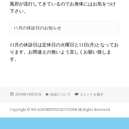
風邪が流行してきているのでお身体にはお気をつけ
下さい。
11月の休診日のお知らせ
11
月の休診日は定休日の火曜日と
11
日
(
月
)
となってお
ります。お間違えの無いよう宜しくお願い致しま
す。
投
カ
11月の休診日について に
2019年10月31日
休診について
コメントを残す
稿
テ
日:
ゴ
リ
Copyright © KU-ASHINKYUSEIKOTSUIN All Rights Reserved.
ー