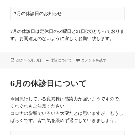
7月の休診日のお知らせ
7月の休診日は定休日の火曜日と21日(水)となっておりま
す。お間違えのないように宜しくお願い致します。
投
カ
7月の休診日について に
2021年6月30日
休診について
コメントを残す
稿
テ
日:
ゴ
リ
6月の休診日について
ー
今回流行している変異株は感染力が強いようですので、
くれぐれもご注意ください。
コロナの影響でいろいろ大変だとは思いますが、もうし
ばらくです。皆で気を緩めず過ごしていきましょう。