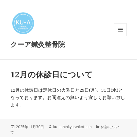
メニュ
クーア鍼灸整骨院
ーとウ
ィジェ
ット
12月の休診日について
12月の休診日は定休日の火曜日と29日(月)、31日(水)と
なっております。お間違えの無いよう宜しくお願い致し
ます。
投
作
カ
2025年11月30日
ku-ashinkyuseikotsuin
休診につい
稿
成
テ
て