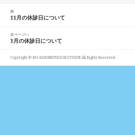
日:
者
ゴ
リ
投
ー
前
稿
11月の休診日について
前
ナ
の
ビ
投
次ページへ
ゲ
稿:
1月の休診日について
次
ー
の
シ
投
ョ
Copyright © KU-ASHINKYUSEIKOTSUIN All Rights Reserved.
稿:
ン